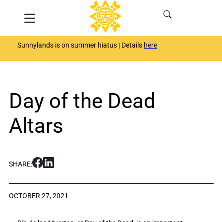
Skip
Menu
to
content
Sunnylands is on summer hiatus | Details
here
Day of the Dead
Altars
S
S
SHARE:
h
h
a
a
r
r
OCTOBER 27, 2021
e
e
D
D