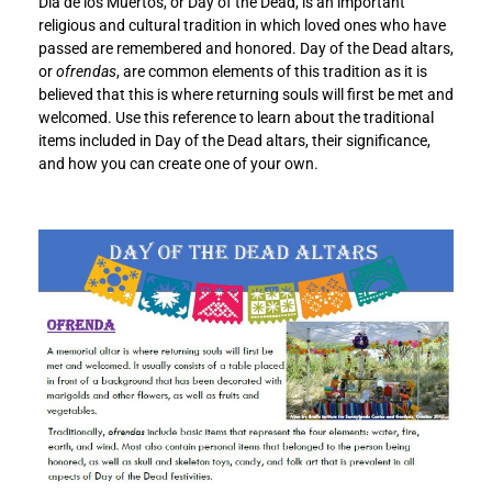
Día de los Muertos, or Day of the Dead, is an important
a
a
religious and cultural tradition in which loved ones who have
y
y
passed are remembered and honored. Day of the Dead altars,
o
o
or
ofrendas
, are common elements of this tradition as it is
f
f
believed that this is where returning souls will first be met and
t
t
welcomed. Use this reference to learn about the traditional
h
h
items included in Day of the Dead altars, their significance,
e
e
and how you can create one of your own.
D
D
e
e
a
a
d
d
A
A
l
l
t
t
a
a
r
r
s
s
t
t
o
o
F
L
a
i
c
n