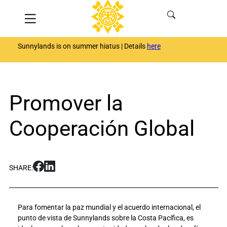
Skip
Menu
to
content
Sunnylands is on summer hiatus | Details
here
Promover la
Cooperación Global
S
S
SHARE:
h
h
a
a
r
r
Para fomentar la paz mundial y el acuerdo internacional, el
e
e
punto de vista de Sunnylands sobre la Costa Pacífica, es
P
P