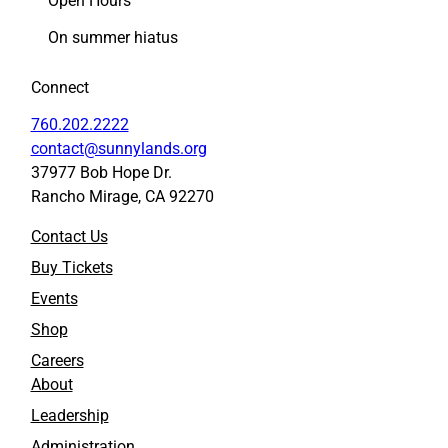
Open Hours
o
o
On summer hiatus
b
b
a
a
l
l
Connect
t
t
760.202.2222
o
o
F
L
contact@sunnylands.org
a
i
37977 Bob Hope Dr.
c
n
Rancho Mirage, CA 92270
e
k
b
e
Contact Us
o
d
Buy Tickets
o
I
k
n
Events
Shop
Careers
About
Leadership
Administration