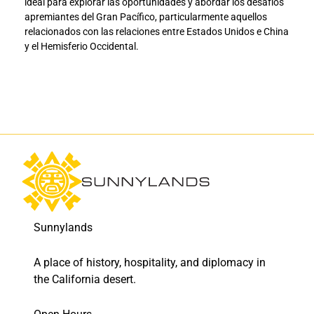
ideal para explorar las oportunidades y abordar los desafíos
r
r
apremiantes del Gran Pacífico, particularmente aquellos
o
o
relacionados con las relaciones entre Estados Unidos e China
m
m
y el Hemisferio Occidental.
o
o
v
v
e
e
r
r
l
l
a
a
C
C
o
o
o
o
p
p
e
e
r
r
a
a
Sunnylands
c
c
i
i
A place of history, hospitality, and diplomacy in
ó
ó
the California desert.
n
n
G
G
l
l