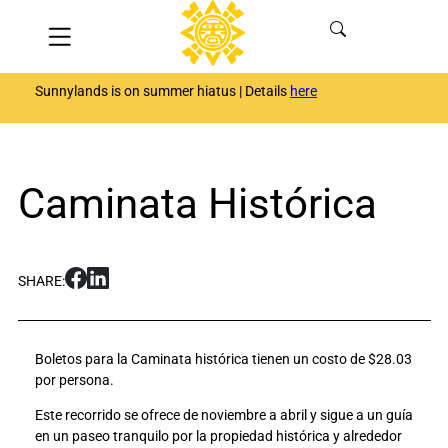
Skip
Menu
to
content
Sunnylands is on summer hiatus | Details
here
Caminata Histórica
S
S
SHARE:
h
h
a
a
r
r
Boletos para la Caminata histórica tienen un costo de $28.03
e
e
por persona.
C
C
a
a
Este recorrido se ofrece de noviembre a abril y sigue a un guía
m
m
en un paseo tranquilo por la propiedad histórica y alrededor
i
i