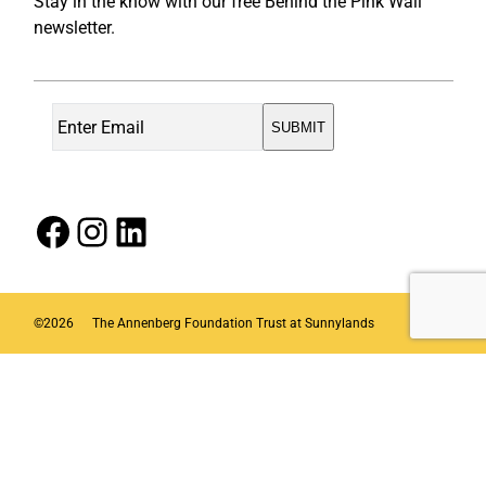
Stay in the know with our free Behind the Pink Wall
newsletter.
Facebook
Instagram
LinkedIn
©
2026
The Annenberg Foundation Trust at Sunnylands