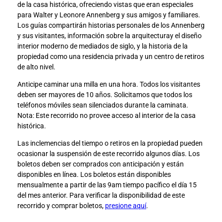
de la casa histórica, ofreciendo vistas que eran especiales
n
n
para Walter y Leonore Annenberg y sus amigos y familiares.
a
a
Los guías compartirán historias personales de los Annenberg
t
t
y sus visitantes, información sobre la arquitecturay el diseño
a
a
interior moderno de mediados de siglo, y la historia de la
H
H
propiedad como una residencia privada y un centro de retiros
i
i
de alto nivel.
s
s
t
t
Anticipe caminar una milla en una hora. Todos los visitantes
ó
ó
deben ser mayores de 10 años. Solicitamos que todos los
r
r
teléfonos móviles sean silenciados durante la caminata.
i
i
Nota: Este recorrido no provee acceso al interior de la casa
c
c
histórica.
a
a
Las inclemencias del tiempo o retiros en la propiedad pueden
t
t
ocasionar la suspensión de este recorrido algunos días. Los
o
o
boletos deben ser comprados con anticipación y están
F
L
disponibles en línea. Los boletos están disponibles
a
i
mensualmente a partir de las 9am tiempo pacífico el día 15
c
n
del mes anterior. Para verificar la disponibilidad de este
e
k
recorrido y comprar boletos,
presione aquí
.
b
e
o
d