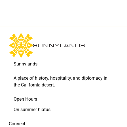
o
I
k
n
Sunnylands
A place of history, hospitality, and diplomacy in
the California desert.
Open Hours
On summer hiatus
Connect